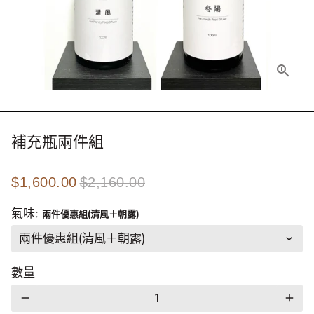
補充瓶兩件組
$1,600.00
$2,160.00
氣味:
兩件優惠組(清風＋朝露)
數量
remove
add