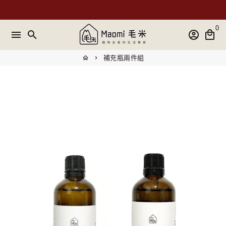
跳
到
0
內
menu
search
account_circle
local_mall
容
補充瓶兩件組
home
keyboard_arrow_right