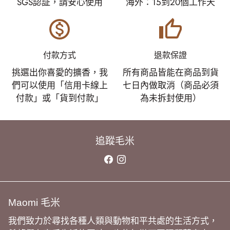
SGS認証，請安心使用
海外：15到20個工作天
monetization_on
thumb_up
付款方式
退款保證
挑選出你喜愛的擴香，我
所有商品皆能在商品到貨
們可以使用「信用卡線上
七日內做取消（商品必須
付款」或「貨到付款」
為未拆封使用）
追蹤毛米
Maomi 毛米
我們致力於尋找各種人類與動物和平共處的生活方式，